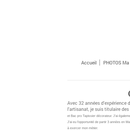
Accueil
PHOTOS Ma D
Avec 32 années d'expérience da
l'artisanat, je suis titulaire d
et Bac pro Tapissier décorateur. J’ai égalem
J’ai eu l’opportunité de partir 3 années en M
à exercer mon métier.