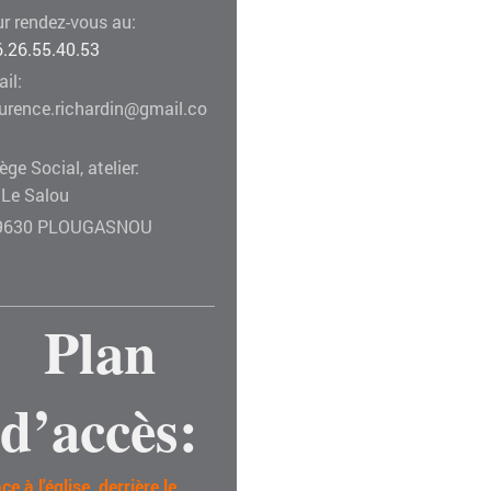
r rendez-vous au:
6.26.55.40.53
il:
aurence.richardin@gmail.co
ège Social, atelier:
 Le Salou
9630 PLOUGASNOU
Plan
d’accès:
ce à l'église, derrière le