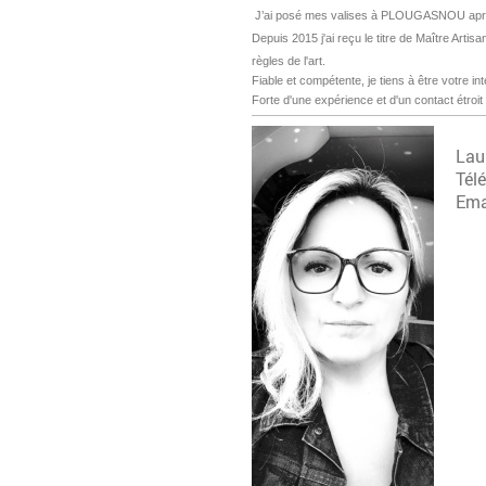
J’ai posé mes valises à PLOUGASNOU après
Depuis 2015 j'ai reçu le titre de Maître Artisa
règles de l'art.
Fiable et compétente, je tiens à être votre int
Forte d'une expérience et d'un contact étroit 
Lau
Tél
Ema