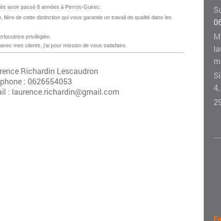
 avoir passé 8 années à Perros-Guirec.
Su
n, fière de cette distinction qui vous garantie un travail de qualité dans les
0
Ma
erlocutrice privilégiée.
avec mes clients, j'ai pour mission de vous satisfaire.
l
m
rence Richardin Lescaudron
Si
éphone :
0626554053
4,
il : laurence.richardin@gmail.com
2
Fa